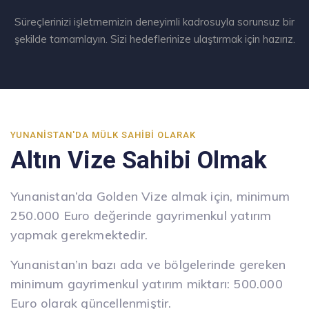
Süreçlerinizi işletmemizin deneyimli kadrosuyla sorunsuz bir
şekilde tamamlayın. Sizi hedeflerinize ulaştırmak için hazırız.
YUNANISTAN'DA MÜLK SAHIBI OLARAK
Altın Vize Sahibi Olmak
Yunanistan’da Golden Vize almak için, minimum
250.000 Euro değerinde gayrimenkul yatırım
yapmak gerekmektedir.
Yunanistan’ın bazı ada ve bölgelerinde gereken
minimum gayrimenkul yatırım miktarı: 500.000
Euro olarak güncellenmiştir.