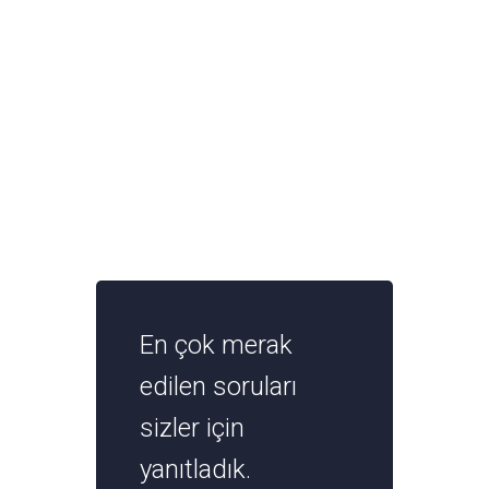
En çok merak
edilen soruları
sizler için
yanıtladık.