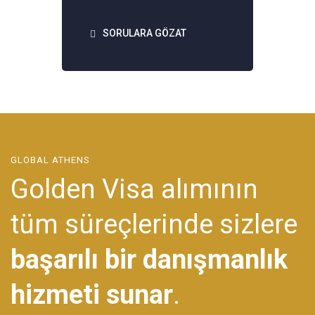
SORULARA GÖZAT
GLOBAL ATHENS
Golden Visa alımının
tüm süreçlerinde sizlere
başarılı bir danışmanlık
hizmeti sunar
.